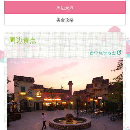
致
周边景点
住
美食攻略
宿
主
周边景点
题
台中玩乐地图
套
房」
步
行
5-
10