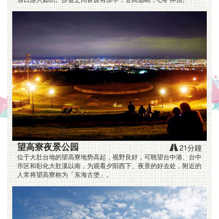
宿
环
境
单
纯,
干
净
舒
望高寮夜景公园
21分鐘
适,
位于大肚台地的望高寮地势高起，视野良好，可眺望台中港、台中
市区和彰化大肚溪以南，为观看夕阳西下、夜景的好去处，附近的
人常将望高寮称为「东海古堡」。
附
近