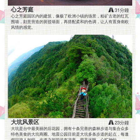
分
即
心之芳庭
31分鐘
心之芳庭园区内的建筑，像极了欧洲小镇的场景，粗矿古老的红瓦
达
围墙，刻意营造的斑驳墙面，再搭配柔和的色调，让人有置身南欧
风情的感觉。
最
热
闹
的
逢
甲
夜
市,
大坑风景区
23分鐘
大坑是台中最美丽的后花园，拥有十条完善的森林步道与集合众多
住
特色美食的大坑商圈。地震公园目前是大坑多条步道的起点，每逢
假日游人如织。步道之间皆设有凉亭，登高远眺，心旷神怡。