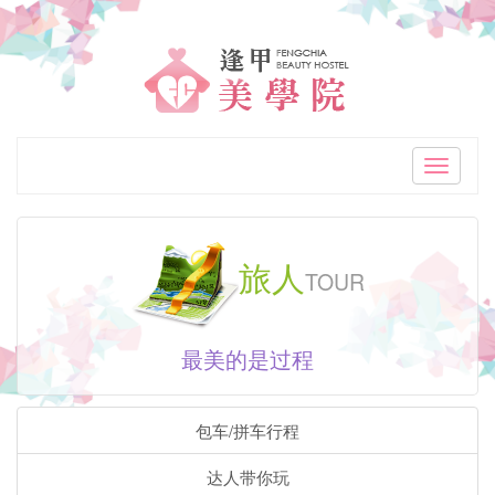
「逢
甲
美
学
Toggle
navigati
院
逢
旅人
TOUR
甲
高
最美的是过程
CP
值
包车/拼车行程
精
达人带你玩