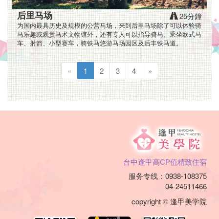
您
阖
后里马场
25分鐘
为国内最具历史及规模的公营马场，来到后里马场除了可以体验骑
家
马乐趣或观赏马术文物馆外，还有专人可以指导骑马、乘坐欧式马
车、射箭、小型赛车，骑铁马悠游马场园区及后丰铁马道。
旅
«
1
2
3
4
»
游、
背
包
旅
行、
台中逢甲高CP值精致住宿
出
服务专线：0938-108375
差
04-24511466
copyright
©
逢甲美学院
洽