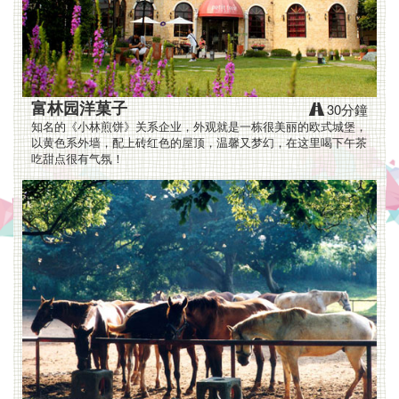
车
租
借
富林园洋菓子
30分鐘
及
知名的《小林煎饼》关系企业，外观就是一栋很美丽的欧式城堡，
以黄色系外墙，配上砖红色的屋顶，温馨又梦幻，在这里喝下午茶
包
吃甜点很有气氛！
车
服
务,
绝
对
是