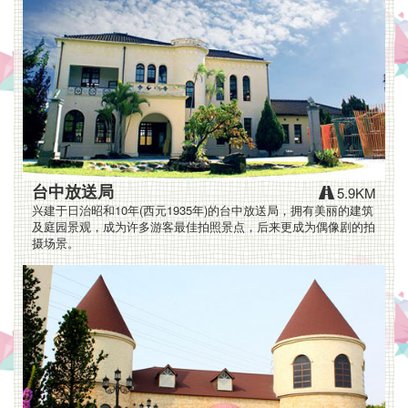
有
公
车
站
牌
交
台中放送局
5.9KM
通
兴建于日治昭和10年(西元1935年)的台中放送局，拥有美丽的建筑
及庭园景观，成为许多游客最佳拍照景点，后来更成为偶像剧的拍
方
摄场景。
便,
另
有
机