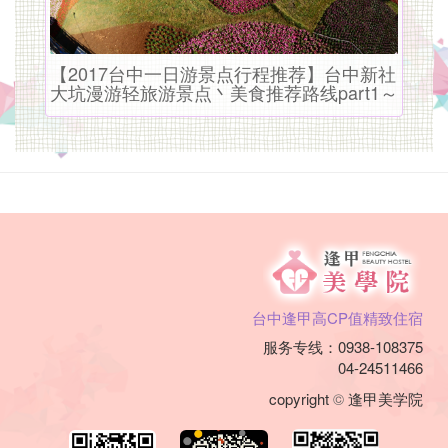
您
阖
家
【2017台中一日游景点行程推荐】台中新社
大坑漫游轻旅游景点丶美食推荐路线part1～
旅
游、
背
包
旅
行、
台中逢甲高CP值精致住宿
出
服务专线：0938-108375
04-24511466
差
copyright
©
逢甲美学院
洽