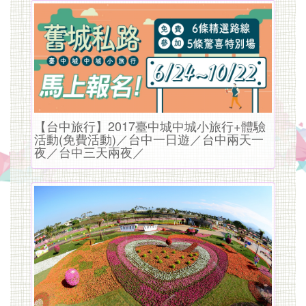
车
租
借
及
包
【台中旅行】2017臺中城中城小旅行+體驗
活動(免費活動)／台中一日遊／台中兩天一
车
夜／台中三天兩夜／
服
务,
绝
对
是