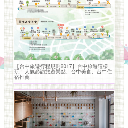
宿
环
境
单
纯,
干
【台中旅遊行程規劃2017】台中旅遊這樣
净
玩！人氣必訪旅遊景點、台中美食、台中住
宿推薦
舒
适,
附
近