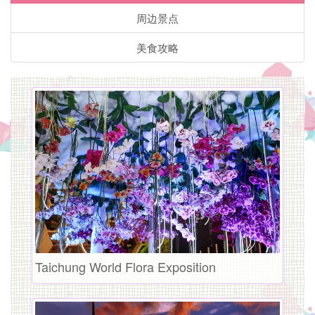
致
周边景点
住
美食攻略
宿
主
题
套
房」
步
行
5-
Taichung World Flora Exposition
10