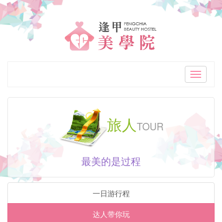
「逢
甲
美
学
Toggle
navigati
院
逢
旅人
TOUR
甲
高
最美的是过程
CP
值
一日游行程
精
达人带你玩