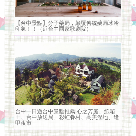
有
公
车
【台中景點】分子藥局，顛覆傳統藥局冰冷
印象！！（近台中國家歌劇院）
站
牌
交
通
方
便,
另
台中一日遊台中景點推薦|心之芳庭、紙箱
有
王、台中放送局、彩虹眷村、高美溼地、逢
甲夜市
机