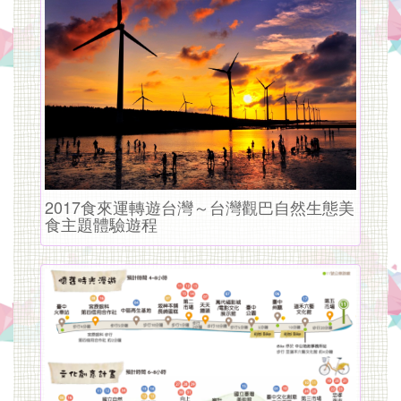
分
即
达
最
热
闹
的
2017食來運轉遊台灣～台灣觀巴自然生態美
食主題體驗遊程
逢
甲
夜
市,
住