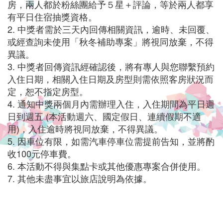
房，兩人都於粉絲團給予５星＋評論，等於兩人都享
公
有平日住宿抽獎資格。
最
2.
中獎者需於三天內回傳相關資訊，逾時、未回覆、
或經查詢未使用「秋冬補助專案」將視同放棄，不得
适
異議。
合
3.
中獎者回傳資訊經確認後，將有專人與您聯繫預約
入住日期，相關入住日期及房型則需依照客房狀況而
的
定，恕不指定房型。
租
4.
通知中獎兩個月內需辦理入住，入住期間為平日週
日到週五 (本活動週六、國定假日、連續假期不適
屋
用)，入住逾時將視同放棄，不得異議。
5.
因車位有限，如需汽車停車位需提前告知，並將酌
处
收100元停車費。
所。
6.
本活動不得與集點卡或其他優惠專案合併使用。
7.
其他未盡事宜以旅店說明為依據。