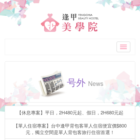
「逢
甲
美
学
Toggle
navigati
院
逢
号外
甲
News
高
CP
【休息專案】平日，2H480元起、假日，2H680元起
值
【單人住宿專案】台中逢甲背包客單人住宿便宜價$800
精
元，獨立空間是單人背包客旅行住宿首選！