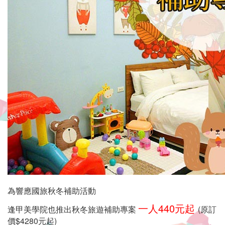
宿
环
境
单
纯,
干
净
舒
适,
附
為響應國旅秋冬補助活動
近
一人440元起
逢甲美學院也推出秋
冬旅遊
補助專案
(原訂
價$4280元起)