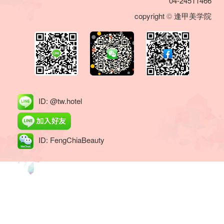
04-24511466
copyright
©
逢甲美学院
ID: @tw.hotel
ID: FengChiaBeauty