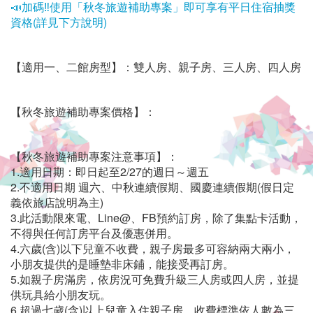
车
📣加碼‼使用「秋冬旅遊補助專案」即可享有平日住宿抽獎
資格(詳見下方說明)
租
借
【適用一、二館房型】：雙人房、親子房、三人房、四人房
及
【秋冬旅遊補助專案價格】：
包
车
【秋冬旅遊補助專案注意事項】：
服
1.適用日期
：即日起至2/27的
週日～週五
2.不適用日期
週六、中秋連續假期
、國慶連續假期
(假日定
务,
義依旅店說明為主)
3.此活動限來電、Line@、FB預約訂房，除了集點卡活動，
绝
不得與任何訂房平台及優惠併用。
4.六歲(含)以下兒童不收費，親子房最多可容納兩大兩小，
对
小朋友提供的是睡墊非床鋪，能接受再訂房。
是
5.如親子房滿房，依房況可免費升級三人房或四人房，並提
供玩具給小朋友玩。
6.超過七歲(含)以上兒童入住親子房，收費標準依人數為三