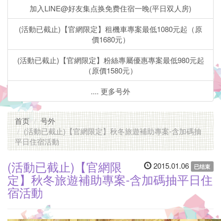
致
加入LINE@好友集点换免费住宿一晚(平日双人房)
住
(活動已截止)【官網限定】租機車專案最低1080元起（原
價1680元）
宿
(活動已截止)【官網限定】粉絲專屬優惠專案最低980元起
主
（原價1580元）
题
.... 更多号外
套
房」
首页
号外
(活動已截止)【官網限定】秋冬旅遊補助專案-含加碼抽
步
平日住宿活動
行
(活動已截止)【官網限
2015.01.06
已结束
5-
定】秋冬旅遊補助專案-含加碼抽平日住
宿活動
10