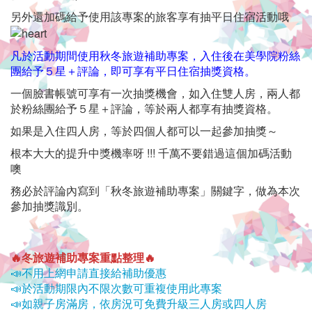
有
另外還加碼給予使用該專案的旅客享有抽平日住宿活動哦
公
车
凡於活動期間使用秋冬旅遊補助專案，入住後在美學院粉絲
團給予５星＋評論，即可享有平日住宿抽獎資格。
站
一個臉書帳號可享有一次抽獎機會，如入住雙人房，兩人都
牌
於粉絲團給予５星＋評論，等於兩人都享有抽獎資格。
交
如果是入住四人房，等於四個人都可以一起參加抽獎～
根本大大的提升中獎機率呀 !!! 千萬不要錯過這個加碼活動
通
噢
方
務必於評論內寫到「秋冬旅遊補助專案」關鍵字，做為本次
參加抽獎識別。
便,
另
🔥冬旅遊補助專案重點整理🔥
有
📣不用上網申請直接給補助優惠
📣於活動期限內不限次數可重複使用此專案
机
📣如親子房滿房，依房況可免費升級三人房或四人房