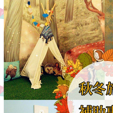
分
即
达
最
热
闹
的
逢
甲
夜
市,
住