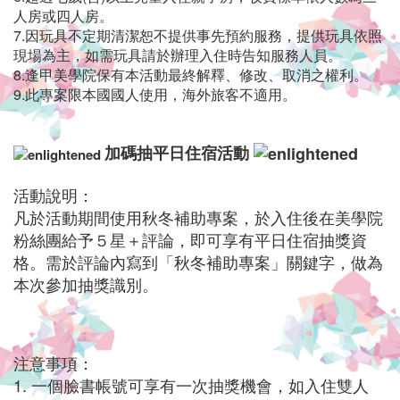
您
人房或四人房。
阖
7.因玩具不定期清潔恕不提供事先預約服務，提供玩具依照
現場為主，如需玩具請於辦理入住時告知服務人員。
家
8.逢甲美學院保有本活動最終解釋、修改、取消之權利。
9.此專案限本國國人使用，海外旅客不適用。
旅
游、
加碼抽平日住宿活動
背
活動說明：
包
凡於活動期間使用秋冬補助專案，於入住後在美學院
旅
粉絲團給予５星＋評論，即可享有平日住宿抽獎資
格。
需於評論內寫到「秋冬補助專案」關鍵字，做為
行、
本次參加抽獎識別。
出
差
注意事項：
洽
1.
一個臉書帳號可享有一次抽獎機會，如入住雙人