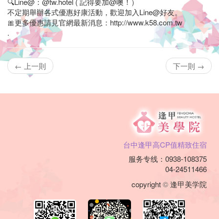
您
🔍Line@：@tw.hotel ( 記得要加@噢！）
不定期舉辦各式優惠好康活動，歡迎加入Line@好友。
阖
🎀更多優惠請見官網最新消息：http://www.k58.com.tw
家
.
旅
← 上一則
下一則 →
游、
背
包
旅
台中逢甲高CP值精致住宿
行、
服务专线：0938-108375
出
04-24511466
copyright
©
逢甲美学院
差
洽