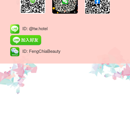
公
最
适
ID: @tw.hotel
合
的
ID: FengChiaBeauty
租
屋
处
所。