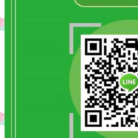
有
公
车
站
牌
交
通
方
便,
另
有
机