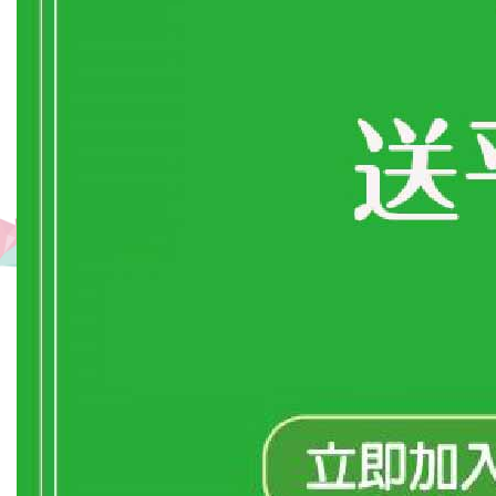
宿
环
境
单
纯,
干
净
舒
适,
附
近