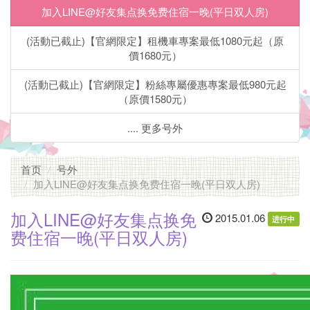
致
加入LINE@好友集点换免费住宿一晚(平日双人房)
住
(活動已截止)【官網限定】租機車專案最低1080元起（原
價1680元）
宿
(活動已截止)【官網限定】粉絲專屬優惠專案最低980元起
主
（原價1580元）
题
.... 更多号外
套
房」
首页
号外
加入LINE@好友集点换免费住宿一晚(平日双人房)
步
加入LINE@好友集点换免
2015.01.06
行
进行中
费住宿一晚(平日双人房)
5-
10