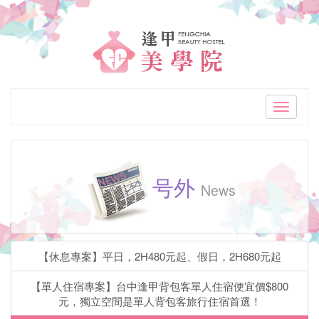
「逢
甲
美
学
Toggle
navigati
院
逢
号外
甲
News
高
CP
【休息專案】平日，2H480元起、假日，2H680元起
值
【單人住宿專案】台中逢甲背包客單人住宿便宜價$800
精
元，獨立空間是單人背包客旅行住宿首選！