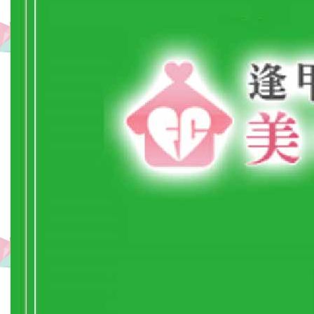
分
即
达
最
热
闹
的
逢
甲
夜
市,
住