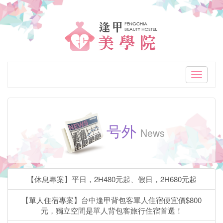
「逢
甲
美
学
Toggle
navigati
院
逢
号外
甲
News
高
CP
【休息專案】平日，2H480元起、假日，2H680元起
值
【單人住宿專案】台中逢甲背包客單人住宿便宜價$800
精
元，獨立空間是單人背包客旅行住宿首選！