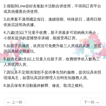
车
2.僅能與Line@好友集點卡活動合併使用，不得與訂房平台
租
或其他優惠合併使用。 
3.此專案不適用國定假日、連續假期、特殊節日，適用日期
借
依旅店說明為依據。 
及
4.六歲(含)以下兒童不收費，親子房最多可容納兩大兩小，
小朋友提供的是睡墊非床鋪，能接受再訂房。
包
5.如親子房滿房，依房況可免費升級三人房或四人房，並提
车
供玩具給小朋友玩。
服
6.超過七歲(含)以上兒童入住親子房，收費標準依人數為三
人房或四人房。 
务,
7.因玩具不定期清潔恕不提供事先預約服務，提供玩具依照
绝
現場為主，如需玩具請於辦理入住時告知服務人員。
对
8.旅店保有本活動最終解釋、修改、取消之權利。
是
← 上一則
下一則 →