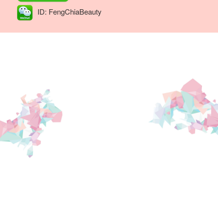
公
ID: FengChiaBeauty
最
适
合
的
租
屋
处
所。