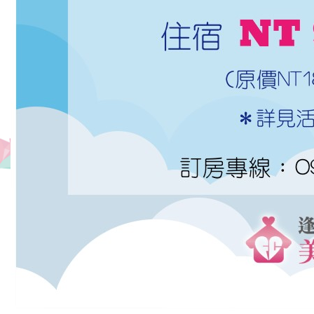
宿
环
境
单
纯,
干
净
舒
适,
附
近