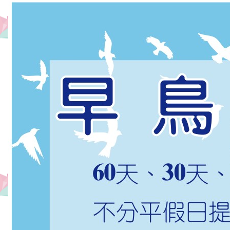
分
即
达
最
热
闹
的
逢
甲
夜
市,
住