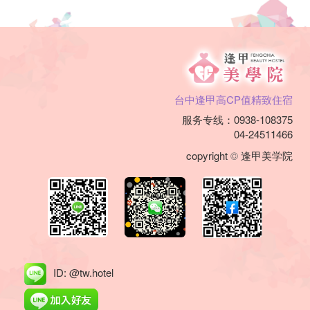
您
阖
家
旅
台中逢甲高CP值精致住宿
游、
服务专线：0938-108375
背
04-24511466
包
copyright
©
逢甲美学院
旅
行、
出
差
ID: @tw.hotel
洽