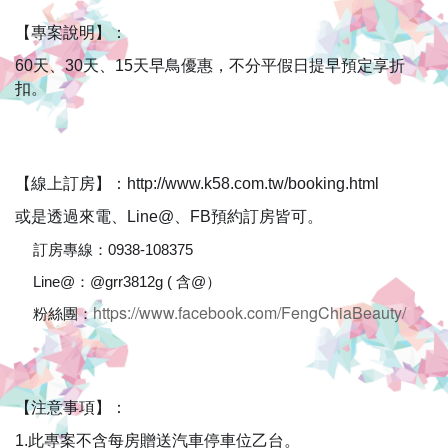
有
公
【專案說明】： 
车
60天、30天、15天早鳥優惠，不分平假日提早預定享折
扣。 
站
牌
交
【
線上訂房
】：
http://www.k58.com.tw/booking.html 
或是透過來電、Line@、FB預約訂房皆可。 
通
訂房專線：0938-108375
☎️
方
Line@：@grr3812g ( 含@）
🔍
便,
https://www.facebook.com/FengChiaBeauty/
粉絲團：
🔍
另
有
【
注意事項
】
： 
机
1.此專案不含每房贈送汽車停車位乙台。