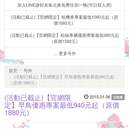
致
加入LINE@好友集点换免费住宿一晚(平日双人房)
住
(活動已截止)【官網限定】租機車專案最低1080元起（原
價1680元）
宿
(活動已截止)【官網限定】粉絲專屬優惠專案最低980元起
主
（原價1580元）
题
.... 更多号外
套
房」
首页
号外
(活動已截止)【官網限定】早鳥優惠專案最低940元起
步
（原價1880元）
行
(活動已截止)【官網限
2015.01.06
已结束
5-
定】早鳥優惠專案最低940元起（原價
1880元）
10