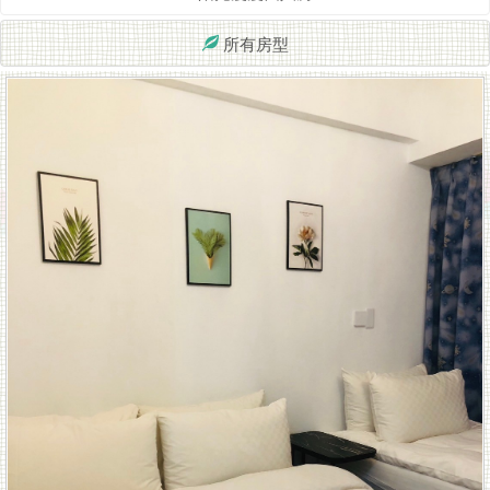
致
所有房型
住
宿
主
题
套
房」
步
行
5-
10