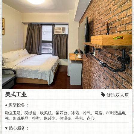
有
公
车
站
牌
交
通
方
便,
美式工业
舒适双人房
另
♦ 房型设备：
有
独立卫浴、羽绒被、吹风机、第四台、冰箱、冷气、网路、32吋液晶电
视、盥洗用品、拖鞋、瓶装水、保温壶、茶包、点心
机
♥ 贴心服务：