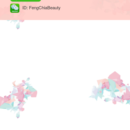
ID: FengChiaBeauty