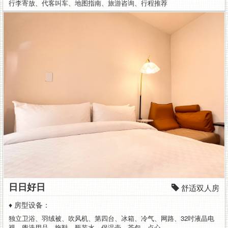
行李寄放、代客叫车、地图指南、旅游咨询、行程推荐
车
租
借
及
包
车
服
务,
绝
对
日日好日
舒适双人房
是
♦ 房型设备：
独立卫浴、羽绒被、吹风机、第四台、冰箱、冷气、网路、32吋液晶电
视、盥洗用品、拖鞋、瓶装水、保温壶、茶包、点心