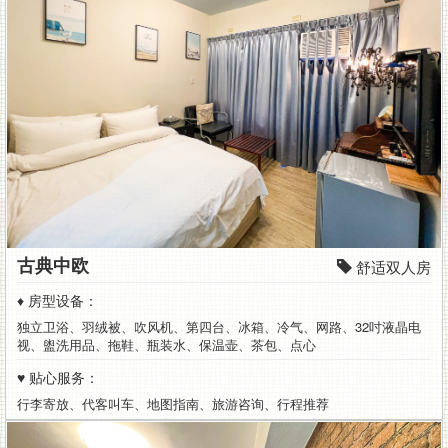
宿
环
境
单
纯,
干
净
古典中欧
舒适双人房
舒
♦ 房型设备：
适,
独立卫浴、羽绒被、吹风机、第四台、冰箱、冷气、网路、32吋液晶电
视、盥洗用品、拖鞋、瓶装水、保温壶、茶包、点心
附
♥ 贴心服务：
近
行李寄放、代客叫车、地图指南、旅游咨询、行程推荐