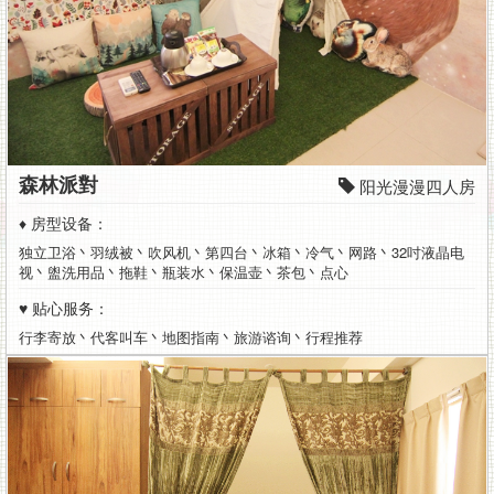
森林派對
阳光漫漫四人房
♦ 房型设备：
独立卫浴丶羽绒被丶吹风机丶第四台丶冰箱丶冷气丶网路丶32吋液晶电
视丶盥洗用品丶拖鞋丶瓶装水丶保温壶丶茶包丶点心
♥ 贴心服务：
行李寄放丶代客叫车丶地图指南丶旅游谘询丶行程推荐