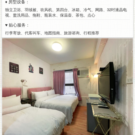
♦ 房型设备：
公
独立卫浴、羽绒被、吹风机、第四台、冰箱、冷气、网路、32吋液晶电
最
视、盥洗用品、拖鞋、瓶装水、保温壶、茶包、点心
♥ 贴心服务：
适
行李寄放、代客叫车、地图指南、旅游谘询、行程推荐
合
的
租
屋
处
所。