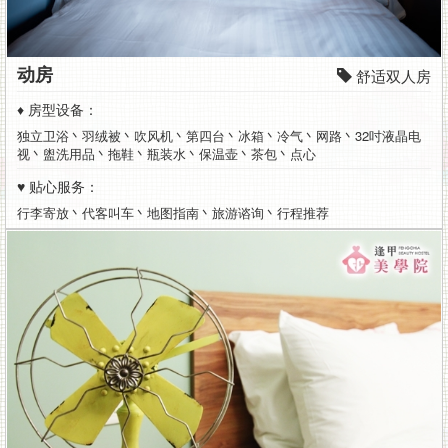
动房
舒适双人房
♦ 房型设备：
独立卫浴丶羽绒被丶吹风机丶第四台丶冰箱丶冷气丶网路丶32吋液晶电
视丶盥洗用品丶拖鞋丶瓶装水丶保温壶丶茶包丶点心
♥ 贴心服务：
行李寄放丶代客叫车丶地图指南丶旅游谘询丶行程推荐