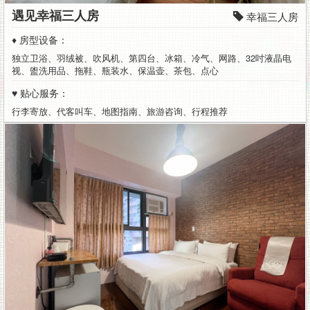
遇见幸福三人房
幸福三人房
♦ 房型设备：
独立卫浴、羽绒被、吹风机、第四台、冰箱、冷气、网路、32吋液晶电
视、盥洗用品、拖鞋、瓶装水、保温壶、茶包、点心
♥ 贴心服务：
行李寄放、代客叫车、地图指南、旅游咨询、行程推荐