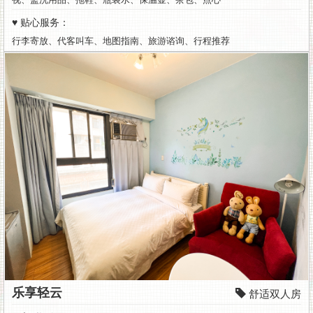
您
阖
♥ 贴心服务：
行李寄放、代客叫车、地图指南、旅游谘询、行程推荐
家
旅
游、
背
包
旅
行、
出
差
乐享轻云
洽
舒适双人房