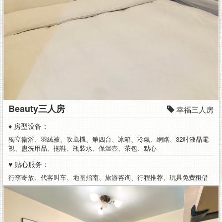
分
即
达
最
热
闹
Beauty三人房
的
幸福三人房
♦ 房型设备：
逢
獨立衛浴、羽絨被、吹風機、第四台、冰箱、冷氣、網路、32吋液晶電
甲
視、盥洗用品、拖鞋、瓶裝水、保溫壺、茶包、點心
♥ 贴心服务：
夜
行李寄放、代客叫车、地图指南、旅游咨询、行程推荐、玩具免费租借
市,
住