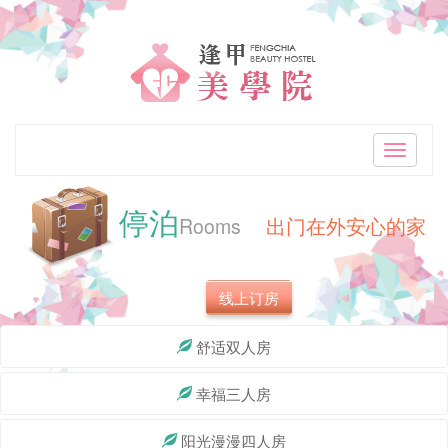
「逢
甲
美
学
Toggle
navigati
院
停泊
逢
Rooms
出门在外安心的家
甲
线上订房
高
CP
舒适双人房
值
幸福三人房
精
阳光漫漫四人房